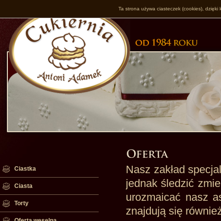
Ta strona używa ciasteczek (cookies), dzięki 
Nasz zakład specjal
Ciastka
jednak śledzić zmi
Ciasta
urozmaicać nasz as
Torty
znajdują się równie
Oferta weselna